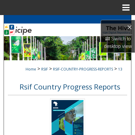
Menu
Home
Search
×
Browse
icipe
Collections
Switch to
desktop
view
My Account
About
>
>
>
Home
RSIF
RSIF-COUNTRY-PROGRESS-REPORTS
13
Digital Commons Network™
Rsif Country Progress Reports