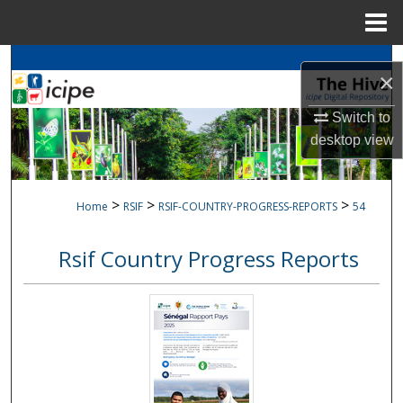
Menu
Home
Search
×
Browse
icipe
Collections
Switch to
desktop
view
My Account
About
>
>
>
Home
RSIF
RSIF-COUNTRY-PROGRESS-REPORTS
54
Digital Commons Network™
Rsif Country Progress Reports